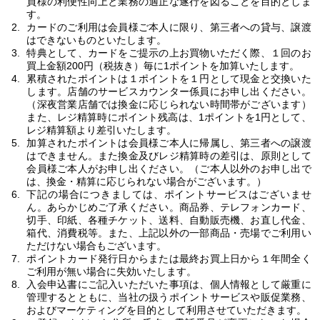
員様の利便性向上と業務の適正な遂行を図ることを目的としま
す。
カードのご利用は会員様ご本人に限り、第三者への貸与、譲渡
はできないものといたします。
特典として、カードをご提示の上お買物いただく際、１回のお
買上金額200円（税抜き）毎に1ポイントを加算いたします。
累積されたポイントは１ポイントを１円として現金と交換いた
します。店舗のサービスカウンター係員にお申し出ください。
（深夜営業店舗では換金に応じられない時間帯がございます）
また、レジ精算時にポイント残高は、1ポイントを1円として、
レジ精算額より差引いたします。
加算されたポイントは会員様ご本人に帰属し、第三者への譲渡
はできません。また換金及びレジ精算時の差引は、原則として
会員様ご本人がお申し出ください。（ご本人以外のお申し出で
は、換金・精算に応じられない場合がございます。）
下記の場合につきましては、ポイントサービスはございませ
ん。あらかじめご了承ください。商品券、テレフォンカード、
切手、印紙、各種チケット、送料、自動販売機、お直し代金、
箱代、消費税等。また、上記以外の一部商品・売場でご利用い
ただけない場合もございます。
ポイントカード発行日からまたは最終お買上日から１年間全く
ご利用が無い場合に失効いたします。
入会申込書にご記入いただいた事項は、個人情報として厳重に
管理するとともに、当社の扱うポイントサービスや販促業務、
およびマーケティングを目的として利用させていただきます。